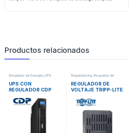
Productos relacionados
Respaldo de Energía
,
UPS
Reguladores
,
Respaldo de
Energía
UPS CON
REGULADOR DE
REGULADOR CDP
VOLTAJE TRIPP-LITE
UPO11-1 RT DE
LC1800 110V DE 6
1000VA 900W 8
TOMAS
TOMAS 110V +
CONECTOR DE
BATERIA EXTERNA
RACKEABLE