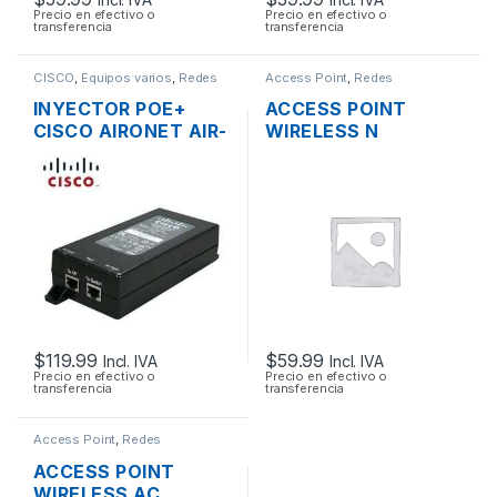
Precio en efectivo o
Precio en efectivo o
transferencia
transferencia
CISCO
,
Equipos varios
,
Redes
Access Point
,
Redes
INYECTOR POE+
ACCESS POINT
CISCO AIRONET AIR-
WIRELESS N
PWRINJ4= 30W
3COM/HP
802.3 AF/AT
3CRWE955075
AIRCONNECT 9550
DUAL BAND GIGABIT
SOPORTA POE
$
119.99
$
59.99
Incl. IVA
Incl. IVA
Precio en efectivo o
Precio en efectivo o
transferencia
transferencia
Access Point
,
Redes
ACCESS POINT
WIRELESS AC