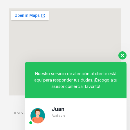
Nuestro servicio de atención al cliente está
aquí para responder tus dudas. ¡Escoge a tu
asesor comercial favorito!
Juan
© 2023 TODOS LOS DERECHOS RESERVADOS - TECNIT TU TIENDA
Available
TECNOLÓGICA.
BY CREATIVOS PEGASO