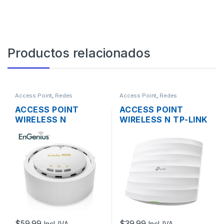
Productos relacionados
Access Point
,
Redes
Access Point
,
Redes
ACCESS POINT
ACCESS POINT
WIRELESS N
WIRELESS N TP-LINK
ENGENIUS EAP300
EAP115 2.4GHZ DOS
2.4GHZ 300MBPS +
ANTENAS INT.
POE
300MBPS SOPORTA
POE DE TECHO
$
59.99
$
39.99
Incl. IVA
Incl. IVA