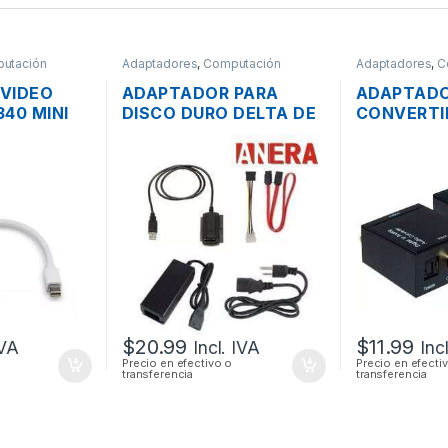
utación
Adaptadores
,
Computación
Adaptadores
,
C
VIDEO
ADAPTADOR PARA
ADAPTAD
40 MINI
DISCO DURO DELTA DE
CONVERTI
T A VGA
USB 2.0 A IDE / SATA +
AUDIO DIG
CARGADOR Y CABLES
TOSLINK 
RCA
$
20.99
$
11.99
IVA
Incl. IVA
Inc
Precio en efectivo o
Precio en efecti
transferencia
transferencia