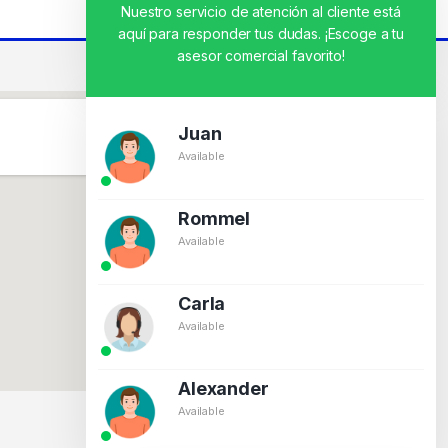
Nuestro servicio de atención al cliente está
aquí para responder tus dudas. ¡Escoge a tu
asesor comercial favorito!
Juan
Available
Rommel
Available
Carla
Available
Alexander
Available