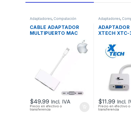
Adaptadores
,
Computación
Adaptadores
,
Comp
CABLE ADAPTADOR
ADAPTADOR 
MULTIPUERTO MAC
XTECH XTC-3
APPLE A1620 USB-C A
DISPLAY POR
VGA + USB + USB-C
HEMBRA
$
49.99
$
11.99
Incl. IVA
Incl. 
Precio en efectivo o
Precio en efectivo o
transferencia
transferencia