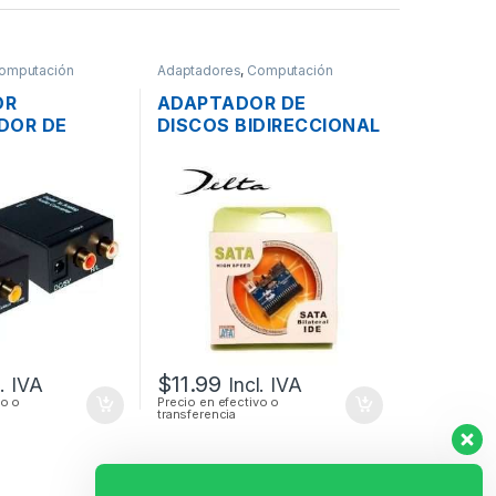
omputación
Adaptadores
,
Computación
OR
ADAPTADOR DE
DOR DE
DISCOS BIDIRECCIONAL
ITAL ÓPTICO
CON CABLES SATA –
A ANÁLOGO
IDE O IDE – SATA
$
11.99
l. IVA
Incl. IVA
vo o
Precio en efectivo o
transferencia