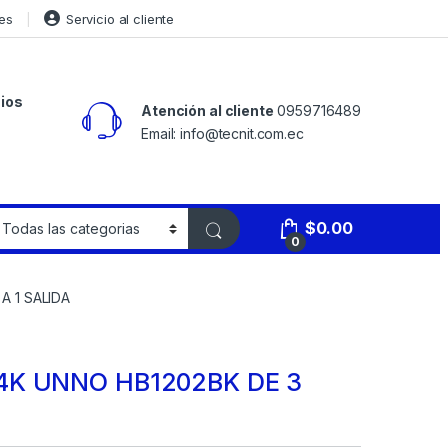
es
Servicio al cliente
ios
Atención al cliente
0959716489
Email: info@tecnit.com.ec
$
0.00
0
A 1 SALIDA
4K UNNO HB1202BK DE 3