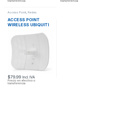
transferencia
transferencia
Access Point
,
Redes
ACCESS POINT
WIRELESS UBIQUITI
LITEBEAM M5 LBE-
M5-23 AIRMAX 5GHZ
23DBI 316MW + POE
OUTDOOR
$
79.99
Incl. IVA
Precio en efectivo o
transferencia