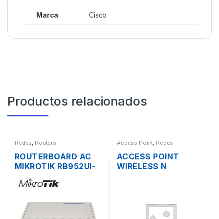
Marca
Cisco
Productos relacionados
Redes
,
Routers
Access Point
,
Redes
ROUTERBOARD AC
ACCESS POINT
MIKROTIK RB952UI-
WIRELESS N
5AC2ND HAP AC
3COM/HP
LITE DUAL BAND
3CRWE955075
200MW 5 PUERTOS
AIRCONNECT 9550
USB OS L4
DUAL BAND GIGABIT
SOPORTA POE