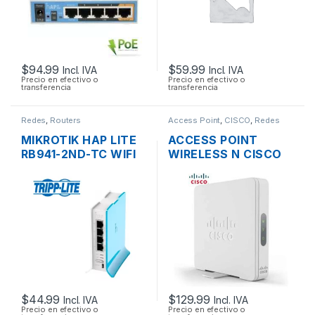
$
94.99
$
59.99
Incl. IVA
Incl. IVA
Precio en efectivo o
Precio en efectivo o
transferencia
transferencia
Redes
,
Routers
Access Point
,
CISCO
,
Redes
MIKROTIK HAP LITE
ACCESS POINT
RB941-2ND-TC WIFI
WIRELESS N CISCO
150MBPS 2.4GHZ 4
SMB WAP131-A-K9-
PUERTOS 10/100
NA DUAL BAND
600MBPS GIGABIT
SOPORTE POE +
FUENTE
$
44.99
$
129.99
Incl. IVA
Incl. IVA
Precio en efectivo o
Precio en efectivo o