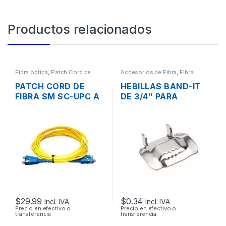
Productos relacionados
Fibra optica
,
Patch Cord de
Accesorios de Fibra
,
Fibra
Fibra
optica
PATCH CORD DE
HEBILLAS BAND-IT
FIBRA SM SC-UPC A
DE 3/4″ PARA
SC-UPC 9/125UM DX
FLEJES DE ACERO
20MTS.
INOXIDABLE
$
29.99
$
0.34
Incl. IVA
Incl. IVA
Precio en efectivo o
Precio en efectivo o
transferencia
transferencia