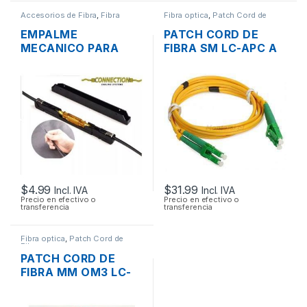
Accesorios de Fibra
,
Fibra
Fibra optica
,
Patch Cord de
optica
Fibra
EMPALME
PATCH CORD DE
MECANICO PARA
FIBRA SM LC-APC A
FIBRA OPTICA
LC-APC 9/125UM DX
CONNECTION CFO-
25MTS.
5015
$
4.99
$
31.99
Incl. IVA
Incl. IVA
Precio en efectivo o
Precio en efectivo o
transferencia
transferencia
Fibra optica
,
Patch Cord de
Fibra
PATCH CORD DE
FIBRA MM OM3 LC-
UPC A LC-UPC
50/125 DX 3MTS.