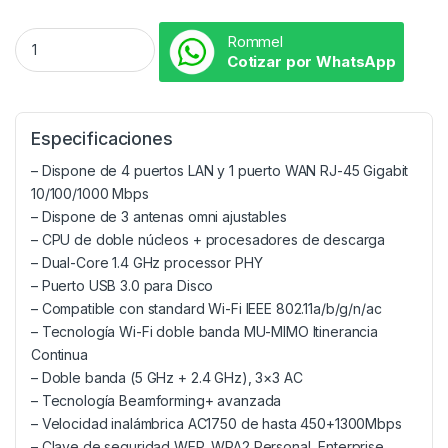
Rommel
Cotizar por WhatsApp
Especificaciones
– Dispone de 4 puertos LAN y 1 puerto WAN RJ-45 Gigabit
10/100/1000 Mbps
– Dispone de 3 antenas omni ajustables
– CPU de doble núcleos + procesadores de descarga
– Dual-Core 1.4 GHz processor PHY
– Puerto USB 3.0 para Disco
– Compatible con standard Wi-Fi IEEE 802.11a/b/g/n/ac
– Tecnología Wi-Fi doble banda MU-MIMO Itinerancia
Continua
– Doble banda (5 GHz + 2.4 GHz), 3×3 AC
– Tecnología Beamforming+ avanzada
– Velocidad inalámbrica AC1750 de hasta 450+1300Mbps
– Clave de seguridad WEP, WPA2 Personal, Enterprise