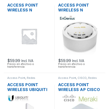
ACCESS POINT
ACCESS POINT
WIRELESS N
WIRELESS N
3COM/HP
ENGENIUS EAP300
3CRWE955075
2.4GHZ 300MBPS +
AIRCONNECT 9550
POE
DUAL BAND GIGABIT
SOPORTA POE
$
59.99
$
59.99
Incl. IVA
Incl. IVA
Precio en efectivo o
Precio en efectivo o
transferencia
transferencia
Access Point
,
Redes
Access Point
,
CISCO
,
Redes
ACCESS POINT
ACCESS POINT
WIRELESS UBIQUITI
WIRELESS AP CISCO
NANOSTATION M5
MERAKI MR16 DUAL
AIRMAX 5GHZ 16DBI
BAND 600 MBPS
MIMO 500MW
SOPORTE POE