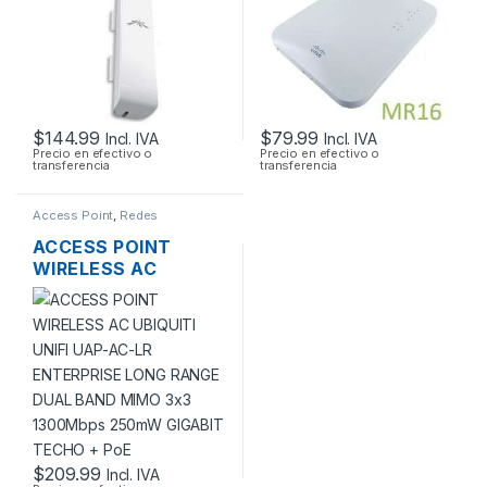
150MBPS + POE
OUTDOOR
OUTDOOR
$
144.99
$
79.99
Incl. IVA
Incl. IVA
Precio en efectivo o
Precio en efectivo o
transferencia
transferencia
Access Point
,
Redes
ACCESS POINT
WIRELESS AC
UBIQUITI UNIFI UAP-
AC-LR ENTERPRISE
LONG RANGE DUAL
BAND MIMO 3×3
1300MBPS 250MW
GIGABIT TECHO +
POE
$
209.99
Incl. IVA