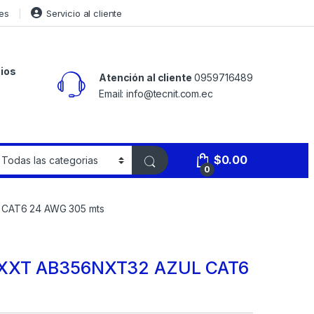
es
Servicio al cliente
ios
Atención al cliente
0959716489
Email: info@tecnit.com.ec
$
0.00
0
CAT6 24 AWG 305 mts
EXXT AB356NXT32 AZUL CAT6