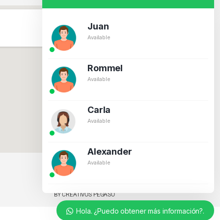
Juan
Available
Rommel
Available
Carla
Available
Alexander
Available
BY CREATIVOS PEGASO
Hola. ¿Puedo obtener más información?.