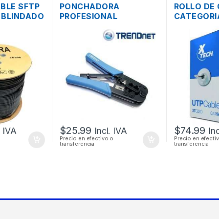
ABLE SFTP
PONCHADORA
ROLLO DE 
 BLINDADO
PROFESIONAL
CATEGORI
05MTS
TRENDNET 3 EN 1
XTC-220 3
CORTA Y PELA RJ45
RJ12 RJ11
$
25.99
$
74.99
. IVA
Incl. IVA
In
Precio en efectivo o
Precio en efecti
transferencia
transferencia