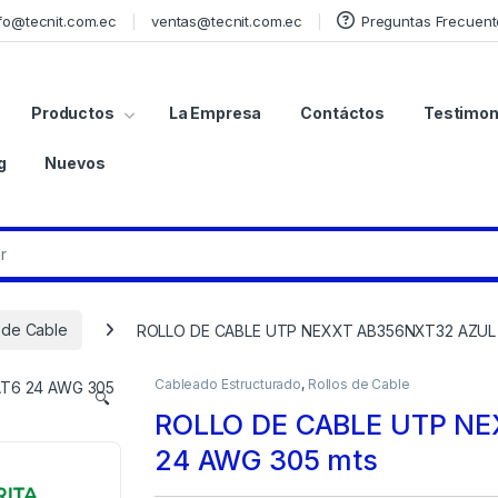
fo@tecnit.com.ec
ventas@tecnit.com.ec
Preguntas Frecuent
Productos
La Empresa
Contáctos
Testimon
g
Nuevos
 de Cable
ROLLO DE CABLE UTP NEXXT AB356NXT32 AZUL 
Cableado Estructurado
,
Rollos de Cable
🔍
ROLLO DE CABLE UTP N
24 AWG 305 mts