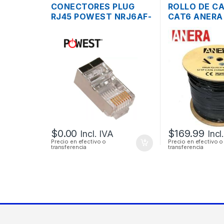
CONECTORES PLUG
ROLLO DE C
RJ45 POWEST NRJ6AF-
CAT6 ANERA
3606 BLINDADOS
EXTERIOR 3
CAT6A
$
0.00
$
169.99
Incl. IVA
Incl
Precio en efectivo o
Precio en efectivo o
transferencia
transferencia