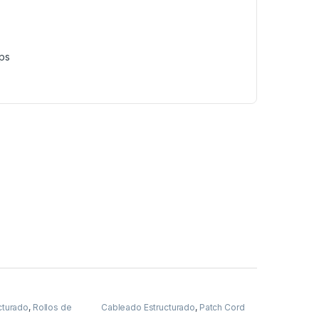
bps
cturado
,
Rollos de
Cableado Estructurado
,
Patch Cord