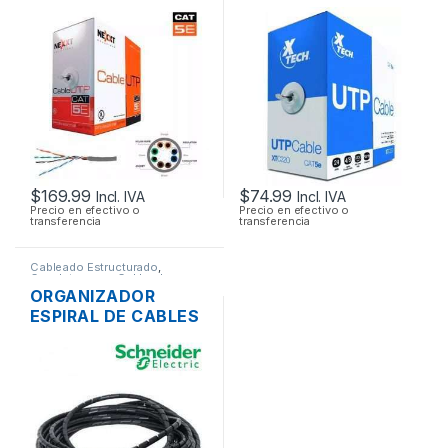
NEXXT 305 MTS.
XTECH XTC-220 305
MTS.
$
169.99
$
74.99
Incl. IVA
Incl. IVA
Precio en efectivo o
Precio en efectivo o
transferencia
transferencia
Cableado Estructurado
,
Canaletas para Cableado y
Accesorios
ORGANIZADOR
ESPIRAL DE CABLES
DEXSON DXN3403N
NEGRO 12MM 10
MTS.