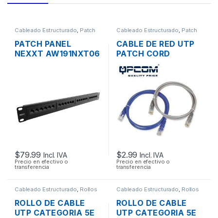
Cableado Estructurado
,
Patch
Cableado Estructurado
,
Patch
Panel
Cord
PATCH PANEL
CABLE DE RED UTP
NEXXT AW191NXT06
PATCH CORD
CAT6 DE 24
QPCOM CAT6
PUERTOS PARA
CERTIFICADO 30CM
RACK DE 19″
1 PIE
$
79.99
$
2.99
Incl. IVA
Incl. IVA
Precio en efectivo o
Precio en efectivo o
transferencia
transferencia
Cableado Estructurado
,
Rollos
Cableado Estructurado
,
Rollos
de Cable
de Cable
ROLLO DE CABLE
ROLLO DE CABLE
UTP CATEGORIA 5E
UTP CATEGORIA 5E