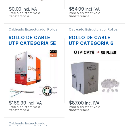
$
0.00
$
54.99
Incl. IVA
Incl. IVA
Precio en efectivo o
Precio en efectivo o
transferencia
transferencia
Cableado Estructurado
,
Rollos
Cableado Estructurado
,
Rollos
de Cable
de Cable
ROLLO DE CABLE
ROLLO DE CABLE
UTP CATEGORIA 5E
UTP CATEGORIA 6
NEXXT 305 MTS.
DE 305 MTS. + 50
CONECTORES
$
169.99
$
87.00
Incl. IVA
Incl. IVA
Precio en efectivo o
Precio en efectivo o
transferencia
transferencia
Cableado Estructurado
,
Canaletas para Cableado y