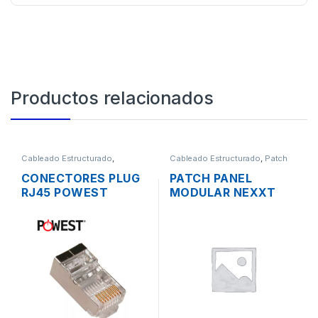
Productos relacionados
Cableado Estructurado
,
Cableado Estructurado
,
Patch
Conectores
Panel
CONECTORES PLUG
PATCH PANEL
RJ45 POWEST
MODULAR NEXXT
NRJ6AF-3606
CATEGORIA 6 DE 48
BLINDADOS CAT6A
PUERTOS BLINDADO
RACK