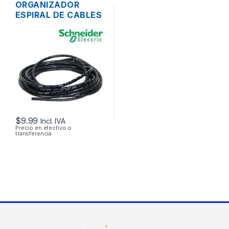
Accesorios
ORGANIZADOR
ESPIRAL DE CABLES
DEXSON DXN3403N
NEGRO 12MM 10
MTS.
$
9.99
Incl. IVA
Precio en efectivo o
transferencia