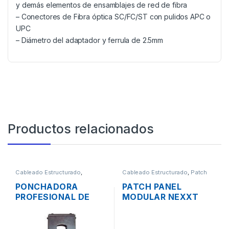
y demás elementos de ensamblajes de red de fibra
– Conectores de Fibra óptica SC/FC/ST con pulidos APC o
UPC
– Diámetro del adaptador y ferrula de 2.5mm
Productos relacionados
Cableado Estructurado
,
Cableado Estructurado
,
Patch
Herramientas
Panel
PONCHADORA
PATCH PANEL
PROFESIONAL DE
MODULAR NEXXT
CABLE COAXIAL
CATEGORIA 6 DE 48
AJUSTABLE RG6
PUERTOS BLINDADO
RG58 RG59
RACK