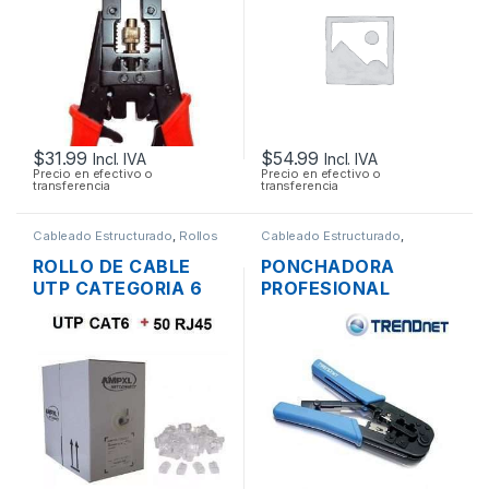
$
31.99
$
54.99
Incl. IVA
Incl. IVA
Precio en efectivo o
Precio en efectivo o
transferencia
transferencia
Cableado Estructurado
,
Rollos
Cableado Estructurado
,
de Cable
Herramientas
ROLLO DE CABLE
PONCHADORA
UTP CATEGORIA 6
PROFESIONAL
DE 305 MTS. + 50
TRENDNET 3 EN 1
CONECTORES
CORTA Y PELA RJ45
RJ12 RJ11