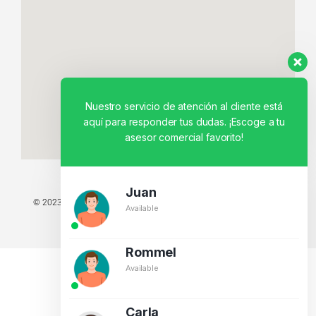
Nuestro servicio de atención al cliente está
aquí para responder tus dudas. ¡Escoge a tu
asesor comercial favorito!
Juan
© 2023 TODOS LOS DERECHOS RESERVADOS - TECNIT TU TIENDA
Available
TECNOLÓGICA.
BY CREATIVOS PEGASO
Rommel
Available
Carla