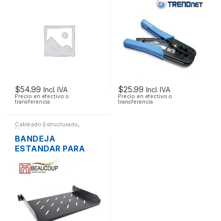
PUERTOS BLINDADO
CORTA Y PELA RJ45
RACK
RJ12 RJ11
$
54.99
$
25.99
Incl. IVA
Incl. IVA
Precio en efectivo o
Precio en efectivo o
transferencia
transferencia
Cableado Estructurado
,
Metalmecánicos
BANDEJA
ESTANDAR PARA
RACK 19″ 1UR
BEAUCOUP I-1106
15CM