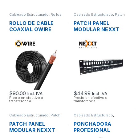
Cableado Estructurado
,
Rollos
Cableado Estructurado
,
Patch
de Cable
Panel
ROLLO DE CABLE
PATCH PANEL
COAXIAL OWIRE
MODULAR NEXXT
RG58 50 OHM
AW192NXT41 CAT6A
NEGRO COBRE POR
DE 48 PUERTOS
METROS
RACK DE 19″
$
90.00
$
44.99
Incl. IVA
Incl. IVA
Precio en efectivo o
Precio en efectivo o
transferencia
transferencia
Cableado Estructurado
,
Patch
Cableado Estructurado
,
Panel
Herramientas
PATCH PANEL
PONCHADORA
MODULAR NEXXT
PROFESIONAL
CATEGORIA 6 DE 48
TRENDNET 3 EN 1