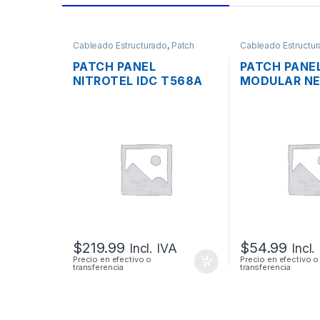
Cableado Estructurado
,
Patch
Cableado Estructu
Panel
Panel
PATCH PANEL
PATCH PANE
NITROTEL IDC T568A
MODULAR N
CATEGORIA 6A DE 48
CATEGORIA 6
PUERTOS RACK
PUERTOS BL
RACK
$
219.99
$
54.99
Incl. IVA
Incl.
Precio en efectivo o
Precio en efectivo o
transferencia
transferencia