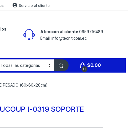
es
Servicio al cliente
ios
Atención al cliente
0959716489
Email: info@tecnit.com.ec
$
0.00
0
E PESADO (60x60x20cm)
UCOUP I-0319 SOPORTE