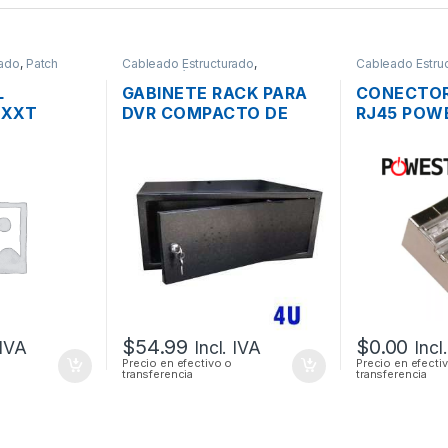
rado
,
Patch
Cableado Estructurado
,
Cableado Estru
Metalmecánicos
,
Redes
Conectores
L
GABINETE RACK PARA
CONECTOR
EXXT
DVR COMPACTO DE
RJ45 POW
 DE 48
PARED MONOBLOQUE
3606 BLI
INDADO
CAT6A
$
54.99
$
0.00
 IVA
Incl. IVA
Incl
Precio en efectivo o
Precio en efecti
transferencia
transferencia