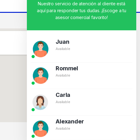
Nuestro servicio de atención al cliente está
aquí para responder tus dudas. ¡Escoge a tu
asesor comercial favorito!
Juan
Available
Rommel
Available
Carla
Available
Alexander
Available