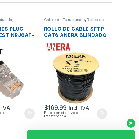
cturado
,
Cableado Estructurado
,
Rollos de
Cable
ES PLUG
ROLLO DE CABLE SFTP
EST NRJ6AF-
CAT6 ANERA BLINDADO
NDADOS
EXTERIOR 305MTS
$
169.99
. IVA
Incl. IVA
vo o
Precio en efectivo o
transferencia