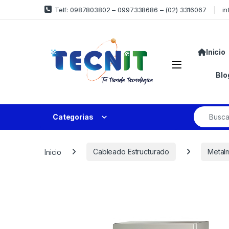
Telf: 0987803802 – 0997338686 – (02) 3316067
in
Inicio
Blo
Categorias
Inicio
Cableado Estructurado
Metal