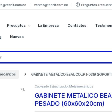
fo@tecnit.com.ec
ventas@tecnit.com.ec
Preguntas Frecuent
Productos
La Empresa
Contáctos
Testimon
g
Nuevos
mecánicos
GABINETE METALICO BEAUCOUP I-0319 SOPORT
Cableado Estructurado
,
Metalmecánicos
🔍
GABINETE METALICO BEA
PESADO (60x60x20cm)