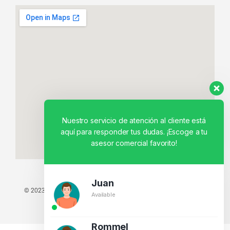
Nuestro servicio de atención al cliente está
aquí para responder tus dudas. ¡Escoge a tu
asesor comercial favorito!
Juan
© 2023 TODOS LOS DERECHOS RESERVADOS - TECNIT TU TIENDA
Available
TECNOLÓGICA.
BY CREATIVOS PEGASO
Rommel