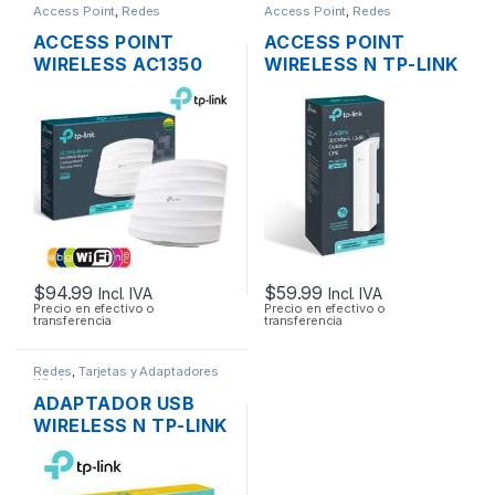
Access Point
,
Redes
Access Point
,
Redes
ACCESS POINT
ACCESS POINT
WIRELESS AC1350
WIRELESS N TP-LINK
TP-LINK EAP225
CPE220 2.4GHZ
DUAL BAND
12DBI 1000MW
1350MBPS GIGABIT
300MBPS + POE
SOPORTA POE
OUTDOOR
MONTAJE EN
TECHO
$
94.99
$
59.99
Incl. IVA
Incl. IVA
Precio en efectivo o
Precio en efectivo o
transferencia
transferencia
Redes
,
Tarjetas y Adaptadores
Wireless
ADAPTADOR USB
WIRELESS N TP-LINK
TL-WN722N UNA
ANTENA ALTA
GANANCIA