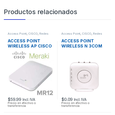
Productos relacionados
Access Point
,
CISCO
,
Redes
Access Point
,
CISCO
,
Redes
ACCESS POINT
ACCESS POINT
WIRELESS AP CISCO
WIRELESS N 3COM
MERAKI MR12 CLOUD
AIRCONNECT 9552
MANAGED AP
DUAL BAND
2.4GHZ SOPORTE
POE OUTDOOR
$
59.99
$
0.09
Incl. IVA
Incl. IVA
Precio en efectivo o
Precio en efectivo o
transferencia
transferencia