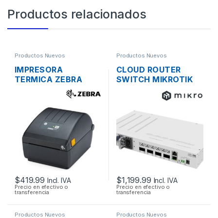
Productos relacionados
Productos Nuevos
Productos Nuevos
IMPRESORA
CLOUD ROUTER
TERMICA ZEBRA
SWITCH MIKROTIK
ZD220D PARA
CRS504-4XQ-IN 4
RECIBOS PUNTO DE
PUERTOS QSFP28,
VENTA, PUERTO USB
DE 100GB, CPU
QCA9531, RACK
$
419.99
$
1,199.99
Incl. IVA
Incl. IVA
Precio en efectivo o
Precio en efectivo o
transferencia
transferencia
Productos Nuevos
Productos Nuevos