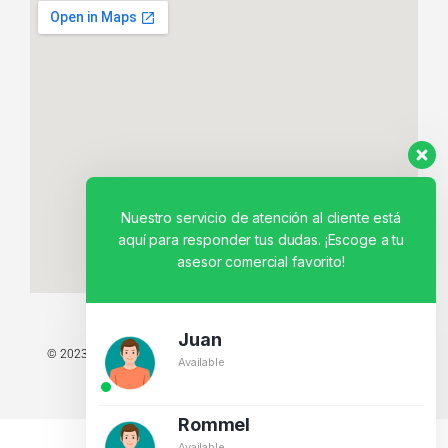
Nuestro servicio de atención al cliente está
aquí para responder tus dudas. ¡Escoge a tu
asesor comercial favorito!
Juan
© 2023 TODOS LOS DERECHOS RESERVADOS - TECNIT TU TIENDA
Available
TECNOLÓGICA.
BY CREATIVOS PEGASO
Rommel
Available