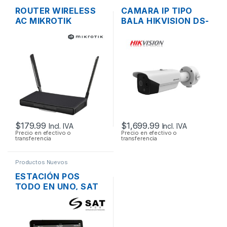
ROUTER WIRELESS
CAMARA IP TIPO
AC MIKROTIK
BALA HIKVISION DS-
RBD53IG-
2TD2617B-6/PA 4MP
5HACD2HND DUAL
TERMICA,
BAND 5 PUERTOS
DETECCION DE
GIGABIT, USB OS L4
TEMPERATURA, IP66
$
179.99
$
1,699.99
Incl. IVA
Incl. IVA
Precio en efectivo o
Precio en efectivo o
transferencia
transferencia
Productos Nuevos
ESTACIÓN POS
TODO EN UNO, SAT
SAT5036, CI140,
INTEL CELERON,
PANTALLA TOUCH