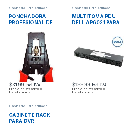
Cableado Estructurado
,
Cableado Estructurado
,
Herramientas
Multitomas - Organizadores
PONCHADORA
MULTITOMA PDU
PROFESIONAL DE
DELL AP6021 PARA
CABLE COAXIAL
RACK 12 TOMAS
AJUSTABLE RG6
200-240V + CABLES
RG58 RG59
$
31.99
$
199.99
Incl. IVA
Incl. IVA
Precio en efectivo o
Precio en efectivo o
transferencia
transferencia
Cableado Estructurado
,
Metalmecánicos
,
Redes
GABINETE RACK
PARA DVR
COMPACTO DE
PARED