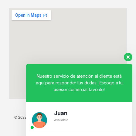
Nuestro servicio de atención al cliente está
aquí para responder tus dudas. ¡Escoge a tu
asesor comercial favorito!
Juan
© 2023 TODOS LOS DERECHOS RESERVADOS - TECNIT TU TIENDA
Available
TECNOLÓGICA.
BY CREATIVOS PEGASO