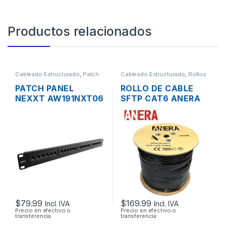
Productos relacionados
Cableado Estructurado
,
Patch
Cableado Estructurado
,
Rollos
Panel
de Cable
PATCH PANEL
ROLLO DE CABLE
NEXXT AW191NXT06
SFTP CAT6 ANERA
CAT6 DE 24
BLINDADO EXTERIOR
PUERTOS PARA
305MTS
RACK DE 19″
$
79.99
$
169.99
Incl. IVA
Incl. IVA
Precio en efectivo o
Precio en efectivo o
transferencia
transferencia