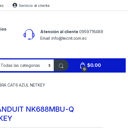
es
Servicio al cliente
ios
Atención al cliente
0959716489
Email: info@tecnit.com.ec
$
0.00
0
RA CAT6 AZUL NETKEY
ANDUIT NK688MBU-Q
KEY