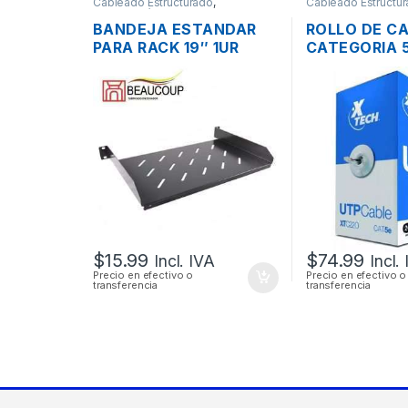
Cableado Estructurado
,
Cableado Estructu
Metalmecánicos
Cable
BANDEJA ESTANDAR
ROLLO DE C
PARA RACK 19″ 1UR
CATEGORIA 
BEAUCOUP I-1106 15CM
XTC-220 305
$
15.99
$
74.99
Incl. IVA
Incl.
Precio en efectivo o
Precio en efectivo o
transferencia
transferencia