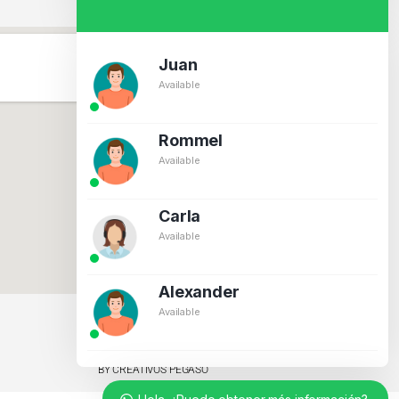
Juan
Available
Rommel
Available
Carla
Available
Alexander
Available
BY CREATIVOS PEGASO