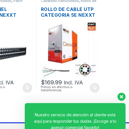
cturado
,
Patch
Cableado Estructurado
,
Rollos de
Cable
NEL
ROLLO DE CABLE UTP
NEXXT
CATEGORIA 5E NEXXT
41 CAT6A DE
305 MTS.
S RACK DE
$
169.99
cl. IVA
Incl. IVA
vo o
Precio en efectivo o
transferencia
Nuestro servicio de atención al cliente está
aquí para responder tus dudas. ¡Escoge a tu
asesor comercial favorito!