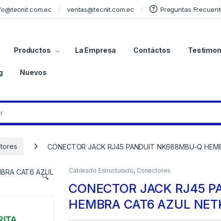
fo@tecnit.com.ec
ventas@tecnit.com.ec
Preguntas Frecuent
Productos
La Empresa
Contáctos
Testimon
g
Nuevos
tores
CONECTOR JACK RJ45 PANDUIT NK688MBU-Q HEMB
Cableado Estructurado
,
Conectores
🔍
CONECTOR JACK RJ45 P
HEMBRA CAT6 AZUL NET