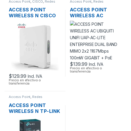
Access Point
,
CISCO
,
Redes
Access Point
,
Redes
ACCESS POINT
ACCESS POINT
WIRELESS N CISCO
WIRELESS AC
SMB WAP131-A-K9-
UBIQUITI UNIFI UAP-
NA DUAL BAND
AC-LITE ENTERPRISE
600MBPS GIGABIT
DUAL BAND MIMO
SOPORTE POE +
2×2 1167MBPS
FUENTE
100MW GIGABIT +
POE
$
139.99
Incl. IVA
Precio en efectivo o
transferencia
$
129.99
Incl. IVA
Precio en efectivo o
transferencia
Access Point
,
Redes
ACCESS POINT
WIRELESS N TP-LINK
CPE220 2.4GHZ
12DBI 1000MW
300MBPS + POE