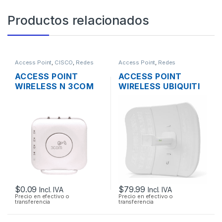
Productos relacionados
Access Point
,
CISCO
,
Redes
Access Point
,
Redes
ACCESS POINT
ACCESS POINT
WIRELESS N 3COM
WIRELESS UBIQUITI
AIRCONNECT 9552
LITEBEAM M5 LBE-
DUAL BAND
M5-23 AIRMAX 5GHZ
23DBI 316MW + POE
OUTDOOR
$
0.09
$
79.99
Incl. IVA
Incl. IVA
Precio en efectivo o
Precio en efectivo o
transferencia
transferencia