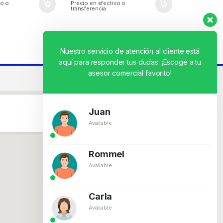
vo o
Precio en efectivo o
transferencia
Nuestro servicio de atención al cliente está
aquí para responder tus dudas. ¡Escoge a tu
asesor comercial favorito!
Juan
Available
Rommel
Available
Carla
Available