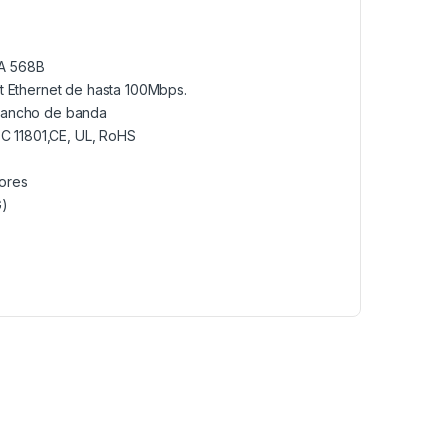
IA 568B
st Ethernet de hasta 100Mbps.
e ancho de banda
EC 11801,CE, UL, RoHS
lores
G)