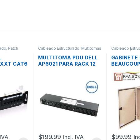
rado
,
Patch
Cableado Estructurado
,
Multitomas
Cableado Estru
- Organizadores
Metalmecánico
L
MULTITOMA PDU DELL
GABINETE
EXXT CAT6
AP6021 PARA RACK 12
BEAUCOUP 
OS SOBRE
TOMAS 200-240V +
SOPORTE 
CABLES
(60X40X2
$
199.99
$
99.99
 IVA
Incl. IVA
In