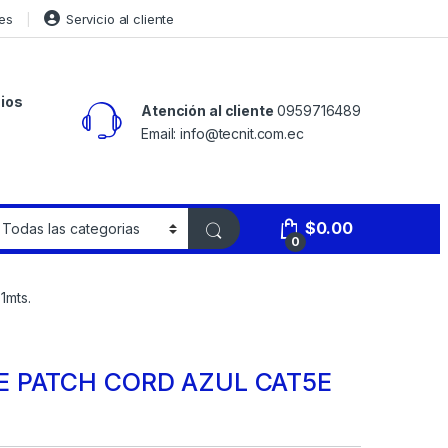
es
Servicio al cliente
ios
Atención al cliente
0959716489
Email: info@tecnit.com.ec
$
0.00
0
mts.
E PATCH CORD AZUL CAT5E