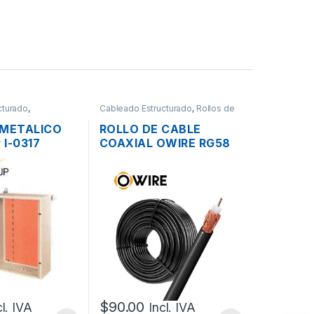
cturado
,
Cableado Estructurado
,
Rollos de
s
Cable
 METALICO
ROLLO DE CABLE
I-0317
COAXIAL OWIRE RG58
PESADO
50 OHM NEGRO COBRE
0CM)
POR METROS
$
90.00
cl. IVA
Incl. IVA