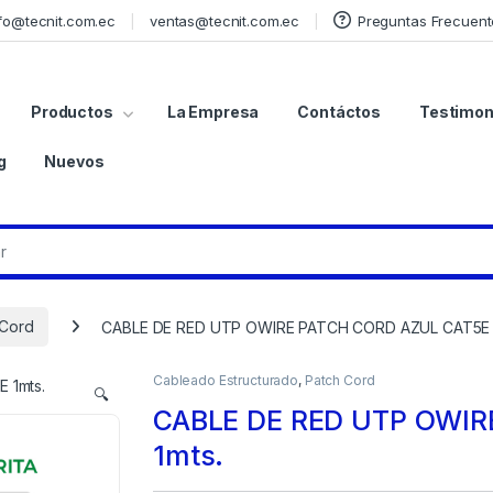
fo@tecnit.com.ec
ventas@tecnit.com.ec
Preguntas Frecuent
Productos
La Empresa
Contáctos
Testimon
g
Nuevos
 Cord
CABLE DE RED UTP OWIRE PATCH CORD AZUL CAT5E 1
Cableado Estructurado
,
Patch Cord
🔍
CABLE DE RED UTP OWIR
1mts.