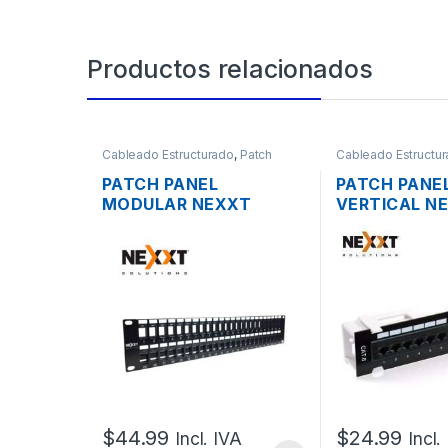
Productos relacionados
Cableado Estructurado
,
Patch
Cableado Estructu
Panel
Panel
PATCH PANEL
PATCH PANE
MODULAR NEXXT
VERTICAL N
AW192NXT41 CAT6A DE
DE 12 PUERT
48 PUERTOS RACK DE
PARED
19″
$
44.99
$
24.99
Incl. IVA
Incl.