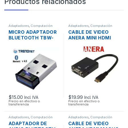
Productos relacionados
Adaptadores
,
Computación
Adaptadores
,
Computación
MICRO ADAPTADOR
CABLE DE VIDEO
BLUETOOTH TBW-
ANERA MINI HDMI
106UB V4.0 USB
MACHO A VGA
HASTA 10 MTS.
HEMBRA + CABLE DE
AUDIO
$
15.00
$
19.99
Incl. IVA
Incl. IVA
Precio en efectivo o
Precio en efectivo o
transferencia
transferencia
Adaptadores
,
Computación
Adaptadores
,
Computación
ADAPTADOR DE
CABLE DE VIDEO