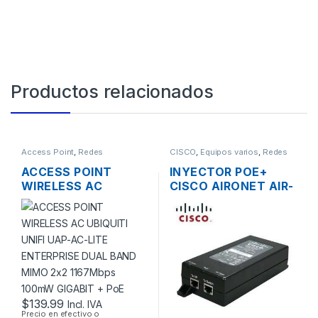
Productos relacionados
Access Point
,
Redes
CISCO
,
Equipos varios
,
Redes
ACCESS POINT
INYECTOR POE+
WIRELESS AC
CISCO AIRONET AIR-
UBIQUITI UNIFI UAP-
PWRINJ4= 30W
AC-LITE ENTERPRISE
802.3 AF/AT
DUAL BAND MIMO
2×2 1167MBPS
100MW GIGABIT +
POE
$
139.99
Incl. IVA
Precio en efectivo o