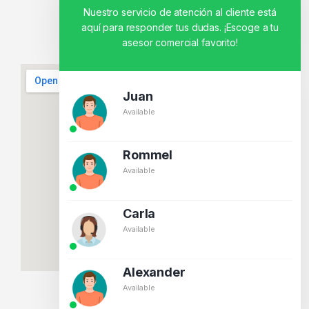
Nuestro servicio de atención al cliente está
aquí para responder tus dudas. ¡Escoge a tu
asesor comercial favorito!
Juan
Available
Rommel
Available
Carla
Available
Alexander
Available