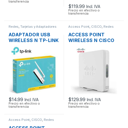
transferencia
$
119.99
Incl. IVA
Precio en efectivo o
transferencia
Redes
,
Tarjetas y Adaptadores
Access Point
,
CISCO
,
Redes
Wireless
ADAPTADOR USB
ACCESS POINT
WIRELESS N TP-LINK
WIRELESS N CISCO
TL-WN722N UNA
SMB WAP131-A-K9-
ANTENA ALTA
NA DUAL BAND
GANANCIA
600MBPS GIGABIT
SOPORTE POE +
FUENTE
$
14.99
$
129.99
Incl. IVA
Incl. IVA
Precio en efectivo o
Precio en efectivo o
transferencia
transferencia
Access Point
,
CISCO
,
Redes
ACCESS POINT