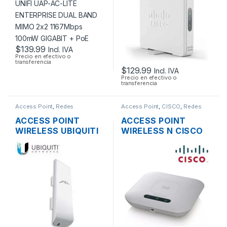
2×2 1167MBPS
SOPORTE POE +
100MW GIGABIT +
FUENTE
POE
$
139.99
Incl. IVA
Precio en efectivo o
transferencia
$
129.99
Incl. IVA
Precio en efectivo o
transferencia
Access Point
,
Redes
Access Point
,
CISCO
,
Redes
ACCESS POINT
ACCESS POINT
WIRELESS UBIQUITI
WIRELESS N CISCO
NANOSTATION M5
SMB WAP121 2.4GHZ
AIRMAX 5GHZ 16DBI
DOS ANTENAS INT.
MIMO 500MW
300MBPS SOPORTE
150MBPS + POE
POE + FUENTE
OUTDOOR