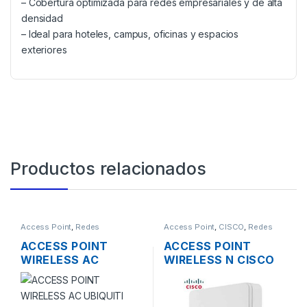
– Cobertura optimizada para redes empresariales y de alta
densidad
– Ideal para hoteles, campus, oficinas y espacios
exteriores
Productos relacionados
Access Point
,
Redes
Access Point
,
CISCO
,
Redes
ACCESS POINT
ACCESS POINT
WIRELESS AC
WIRELESS N CISCO
UBIQUITI UNIFI UAP-
SMB WAP131-A-K9-
AC-LITE ENTERPRISE
NA DUAL BAND
DUAL BAND MIMO
600MBPS GIGABIT