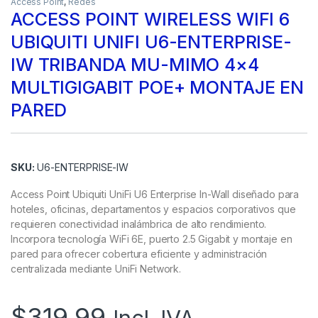
Access Point
,
Redes
ACCESS POINT WIRELESS WIFI 6
UBIQUITI UNIFI U6-ENTERPRISE-
IW TRIBANDA MU-MIMO 4×4
MULTIGIGABIT POE+ MONTAJE EN
PARED
SKU:
U6-ENTERPRISE-IW
Access Point Ubiquiti UniFi U6 Enterprise In-Wall diseñado para
hoteles, oficinas, departamentos y espacios corporativos que
requieren conectividad inalámbrica de alto rendimiento.
Incorpora tecnología WiFi 6E, puerto 2.5 Gigabit y montaje en
pared para ofrecer cobertura eficiente y administración
centralizada mediante UniFi Network.
$
319.99
Incl. IVA