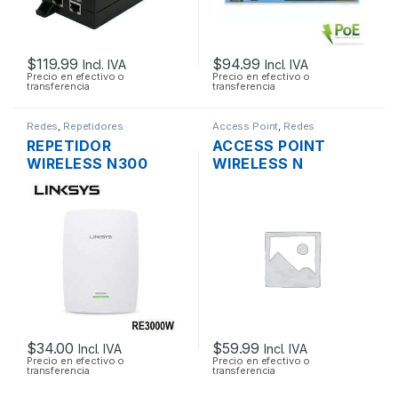
$
119.99
$
94.99
Incl. IVA
Incl. IVA
Precio en efectivo o
Precio en efectivo o
transferencia
transferencia
Redes
,
Repetidores
Access Point
,
Redes
REPETIDOR
ACCESS POINT
WIRELESS N300
WIRELESS N
LINKSYS RE3000W
3COM/HP
DOS ANTENAS 1
3CRWE955075
PUERTO
AIRCONNECT 9550
10/1000MBPS
DUAL BAND GIGABIT
SOPORTA POE
$
34.00
$
59.99
Incl. IVA
Incl. IVA
Precio en efectivo o
Precio en efectivo o
transferencia
transferencia