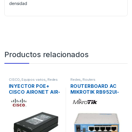
densidad
Productos relacionados
CISCO
,
Equipos varios
,
Redes
Redes
,
Routers
INYECTOR POE+
ROUTERBOARD AC
CISCO AIRONET AIR-
MIKROTIK RB952UI-
PWRINJ4= 30W
5AC2ND HAP AC
802.3 AF/AT
LITE DUAL BAND
200MW 5 PUERTOS
USB OS L4