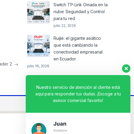
Switch TP-Link Omada en la
nube: Seguridad y Control
para tu red
julio 22, 2026
Ruijie: el gigante asiático
que está cambiando la
conectividad empresarial
en Ecuador
eader 2
→
julio 16, 2026
Nuestro servicio de atención al cliente está
aquí para responder tus dudas. ¡Escoge a tu
asesor comercial favorito!
Juan
Available