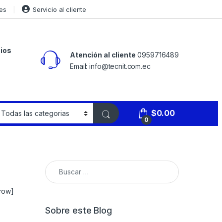
es
Servicio al cliente
ios
Atención al cliente
0959716489
Email: info@tecnit.com.ec
$
0.00
0
_row]
Sobre este Blog