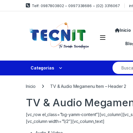
Telf: 0987803802 – 0997338686 – (02) 3316067
in
Inicio
Blo
Categorias
Inicio
TV & Audio Megamenu Item – Header 2
TV & Audio Megamenu
[vc_row el_class=”bg-yamm-content”][vc_column][vc_si
[vc_column width=”1/2″][vc_column_text]
Audio & Video