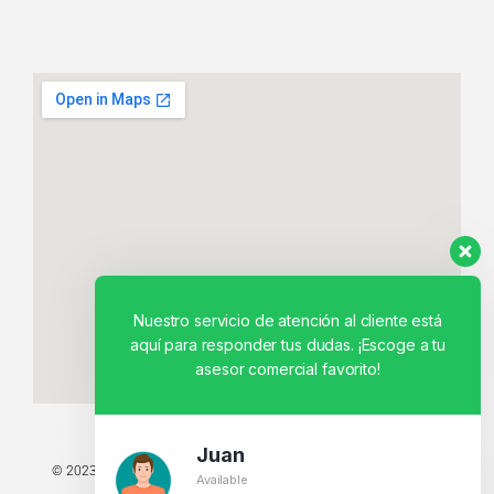
Nuestro servicio de atención al cliente está
aquí para responder tus dudas. ¡Escoge a tu
asesor comercial favorito!
Juan
© 2023 TODOS LOS DERECHOS RESERVADOS - TECNIT TU TIENDA
Available
TECNOLÓGICA.