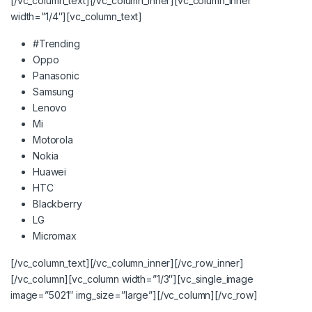
[/vc_column_text][/vc_column_inner][vc_column_inner
width=”1/4″][vc_column_text]
#Trending
Oppo
Panasonic
Samsung
Lenovo
Mi
Motorola
Nokia
Huawei
HTC
Blackberry
LG
Micromax
[/vc_column_text][/vc_column_inner][/vc_row_inner]
[/vc_column][vc_column width=”1/3″][vc_single_image
image=”5021″ img_size=”large”][/vc_column][/vc_row]