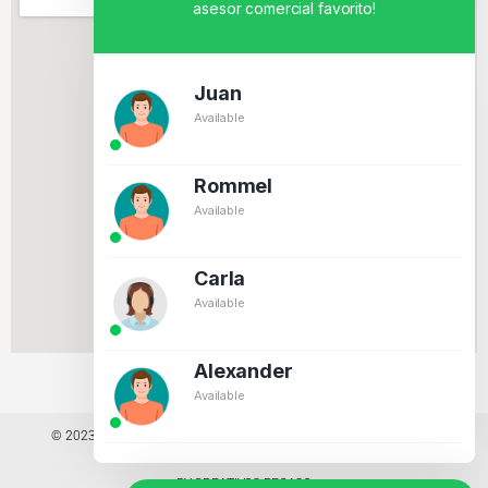
asesor comercial favorito!
Juan
Available
Rommel
Available
Carla
Available
Alexander
Available
© 2023 TODOS LOS DERECHOS RESERVADOS - TECNIT TU TIENDA
TECNOLÓGICA.
BY CREATIVOS PEGASO