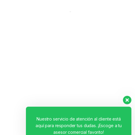
CUPÓN VÁLIDO
RECLAMA
UN REGALO
Nuestro servicio de atención al cliente está
aquí para responder tus dudas. ¡Escoge a tu
asesor comercial favorito!