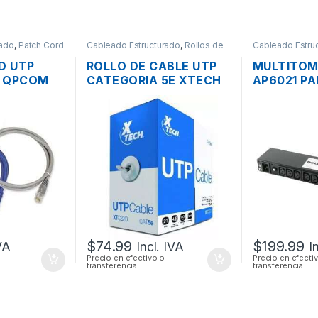
rado
,
Patch Cord
Cableado Estructurado
,
Rollos de
Cableado Estru
Cable
- Organizadore
D UTP
ROLLO DE CABLE UTP
MULTITOM
D QPCOM
CATEGORIA 5E XTECH
AP6021 PA
FICADO
XTC-220 305 MTS.
TOMAS 20
CABLES
$
74.99
$
199.99
IVA
Incl. IVA
I
Precio en efectivo o
Precio en efecti
transferencia
transferencia