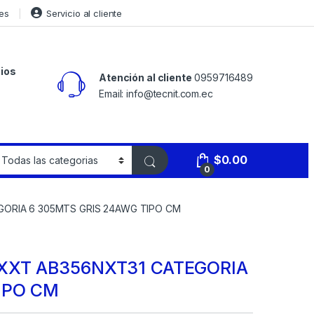
es
Servicio al cliente
ios
Atención al cliente
0959716489
Email: info@tecnit.com.ec
$
0.00
0
GORIA 6 305MTS GRIS 24AWG TIPO CM
EXXT AB356NXT31 CATEGORIA
IPO CM