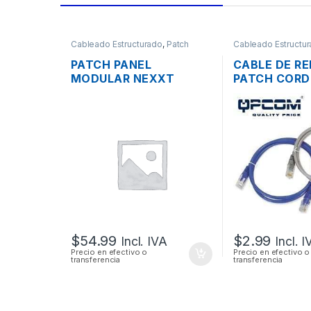
Cableado Estructurado
,
Patch
Cableado Estructu
Panel
PATCH PANEL
CABLE DE RE
MODULAR NEXXT
PATCH COR
CATEGORIA 6 DE 48
CAT6 CERTI
PUERTOS BLINDADO
30CM 1 PIE
RACK
$
54.99
$
2.99
Incl. IVA
Incl. 
Precio en efectivo o
Precio en efectivo o
transferencia
transferencia