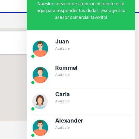
Nuestro servicio de atención al cliente está
aquí para responder tus dudas. ¡Escoge a tu
asesor comercial favorito!
Juan
Available
Rommel
Available
Carla
Available
Alexander
Available