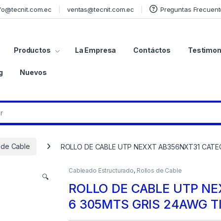
fo@tecnit.com.ec
ventas@tecnit.com.ec
Preguntas Frecuent
Productos
La Empresa
Contáctos
Testimon
g
Nuevos
 de Cable
ROLLO DE CABLE UTP NEXXT AB356NXT31 CATE
Cableado Estructurado
,
Rollos de Cable
🔍
ROLLO DE CABLE UTP N
6 305MTS GRIS 24AWG T