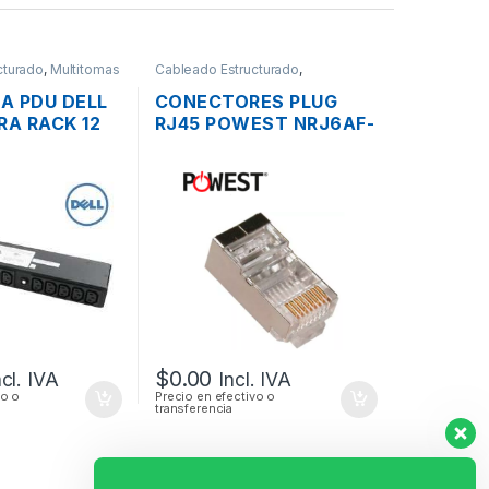
cturado
,
Multitomas
Cableado Estructurado
,
s
Conectores
A PDU DELL
CONECTORES PLUG
RA RACK 12
RJ45 POWEST NRJ6AF-
0-240V +
3606 BLINDADOS
CAT6A
$
0.00
ncl. IVA
Incl. IVA
vo o
Precio en efectivo o
transferencia