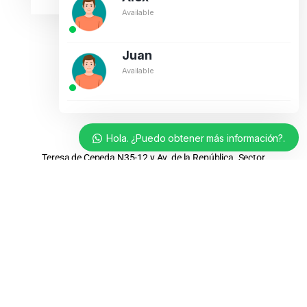
Available
Juan
Available
Dirección Matriz:
Hola. ¿Puedo obtener más información?.
Teresa de Cepeda N35-12 y Av. de la República. Sector
Rumipamba.
Dirección Sucursal:
Romero y Cordero N53-93 y Capitán Ramón Borja. Sector
La Kennedy.
Quito – Ecuador
Contáctanos