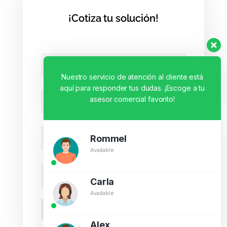
¡Cotiza tu solución!
Nuestro servicio de atención al cliente está
aquí para responder tus dudas. ¡Escoge a tu
asesor comercial favorito!
Rommel
Available
Carla
Available
ENVIAR
Alex