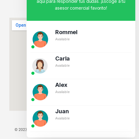
aquí para responder tus dudas. ¡Escoge a tu
asesor comercial favorito!
Rommel
Available
Carla
Available
Alex
Available
Juan
Available
© 2023 TODOS LOS DERECHOS RESERVADOS - TECNIT TU TIENDA
TECNOLÓGICA.