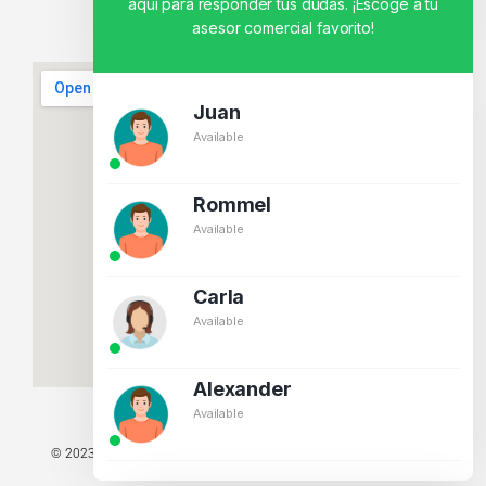
aquí para responder tus dudas. ¡Escoge a tu
asesor comercial favorito!
Juan
Available
Rommel
Available
Carla
Available
Alexander
Available
© 2023 TODOS LOS DERECHOS RESERVADOS - TECNIT TU TIENDA
TECNOLÓGICA.