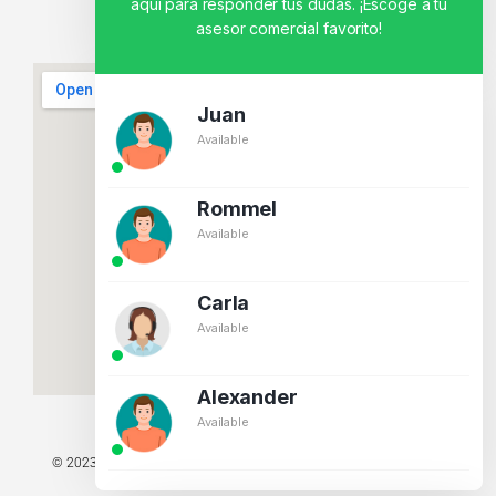
aquí para responder tus dudas. ¡Escoge a tu
asesor comercial favorito!
Juan
Available
Rommel
Available
Carla
Available
Alexander
Available
© 2023 TODOS LOS DERECHOS RESERVADOS - TECNIT TU TIENDA
TECNOLÓGICA.