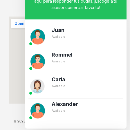
aquí para responder tus dudas. ¡Escoge a tu
asesor comercial favorito!
Juan
Available
Rommel
Available
Carla
Available
Alexander
Available
© 2023 TODOS LOS DERECHOS RESERVADOS - TECNIT TU TIENDA
TECNOLÓGICA.