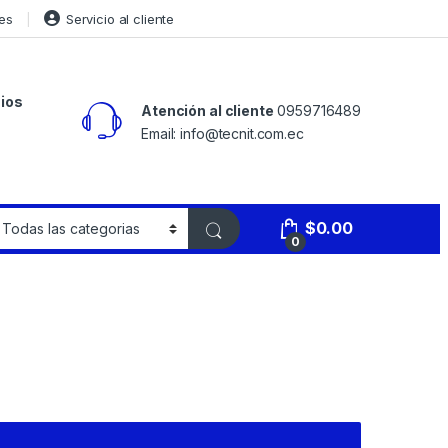
es
Servicio al cliente
ios
Atención al cliente
0959716489
Email: info@tecnit.com.ec
$
0.00
0