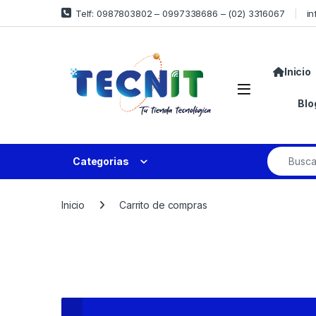
Telf: 0987803802 – 0997338686 – (02) 3316067
in
Inicio
Blo
Categorias
Inicio
Carrito de compras