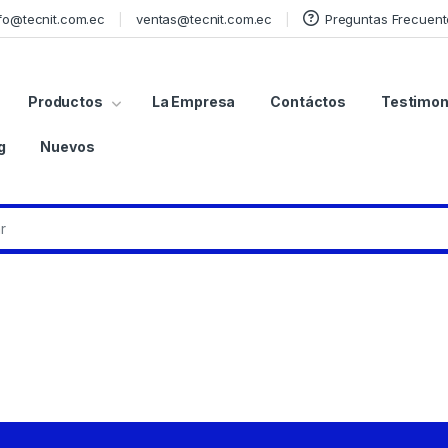
fo@tecnit.com.ec
ventas@tecnit.com.ec
Preguntas Frecuent
Productos
La Empresa
Contáctos
Testimon
g
Nuevos