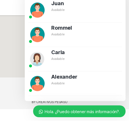
Juan
Available
Rommel
Available
Carla
Available
Alexander
Available
BY CREATIVOS PEGASO
Hola. ¿Puedo obtener más información?.