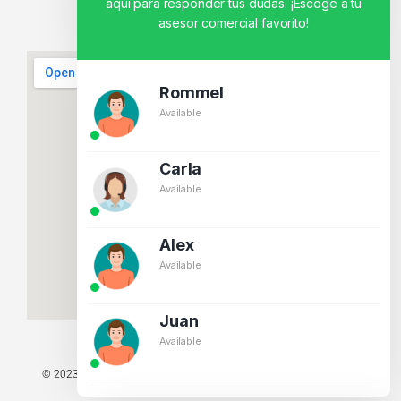
aquí para responder tus dudas. ¡Escoge a tu
asesor comercial favorito!
Rommel
Available
Carla
Available
Alex
Available
Juan
Available
© 2023 TODOS LOS DERECHOS RESERVADOS - TECNIT TU TIENDA
TECNOLÓGICA.