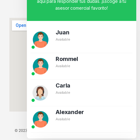
aquí para responder tus dudas. ¡Escoge a tu
asesor comercial favorito!
Juan
Available
Rommel
Available
Carla
Available
Alexander
Available
© 2023 TODOS LOS DERECHOS RESERVADOS - TECNIT TU TIENDA
TECNOLÓGICA.