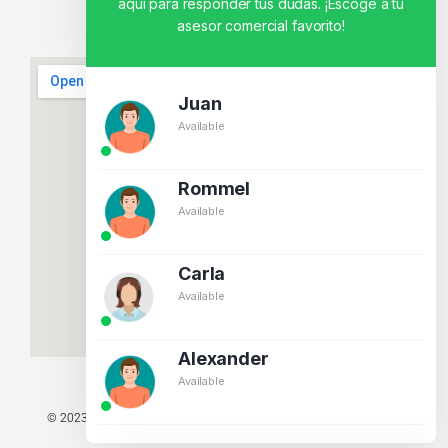
aquí para responder tus dudas. ¡Escoge a tu
asesor comercial favorito!
Juan
Available
Rommel
Available
Carla
Available
Alexander
Available
© 2023 TODOS LOS DERECHOS RESERVADOS - TECNIT TU TIENDA
TECNOLÓGICA.