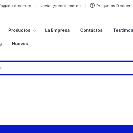
fo@tecnit.com.ec
ventas@tecnit.com.ec
Preguntas Frecuent
Productos
La Empresa
Contáctos
Testimon
g
Nuevos