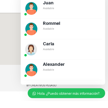
Juan
Available
Rommel
Available
Carla
Available
Alexander
Available
BY CREATIVOS PEGASO
Hola. ¿Puedo obtener más información?.