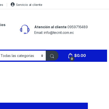
es
Servicio al cliente
ios
Atención al cliente
0959716489
Email: info@tecnit.com.ec
$
0.00
0