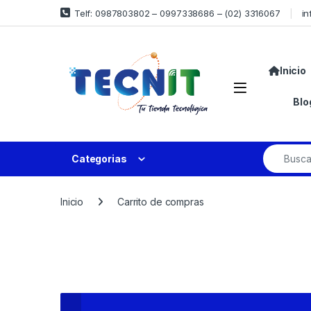
Telf: 0987803802 – 0997338686 – (02) 3316067
in
Inicio
Blo
Categorias
Inicio
Carrito de compras