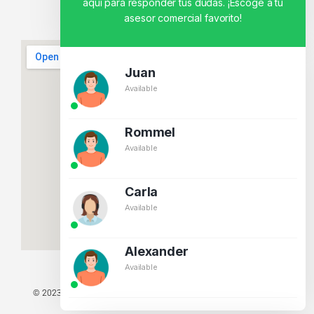
aquí para responder tus dudas. ¡Escoge a tu
asesor comercial favorito!
Juan
Available
Rommel
Available
Carla
Available
Alexander
Available
© 2023 TODOS LOS DERECHOS RESERVADOS - TECNIT TU TIENDA
TECNOLÓGICA.