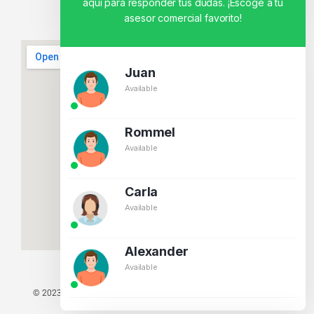
aquí para responder tus dudas. ¡Escoge a tu
asesor comercial favorito!
Juan
Available
Rommel
Available
Carla
Available
Alexander
Available
© 2023 TODOS LOS DERECHOS RESERVADOS - TECNIT TU TIENDA
TECNOLÓGICA.