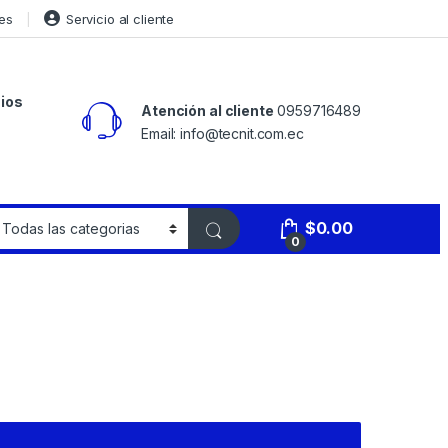
es
Servicio al cliente
ios
Atención al cliente
0959716489
Email: info@tecnit.com.ec
$
0.00
0