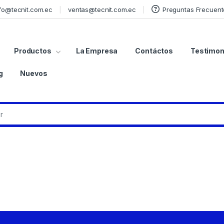
fo@tecnit.com.ec
ventas@tecnit.com.ec
Preguntas Frecuent
Productos
La Empresa
Contáctos
Testimon
g
Nuevos