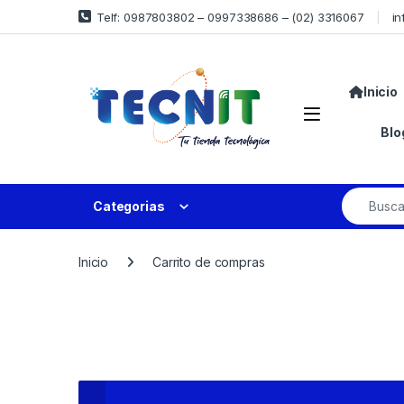
Telf: 0987803802 – 0997338686 – (02) 3316067
in
Inicio
Blo
Categorias
Inicio
Carrito de compras