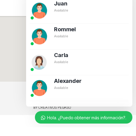
Juan
Available
Rommel
Available
Carla
Available
Alexander
Available
BY CREATIVOS PEGASO
Hola. ¿Puedo obtener más información?.