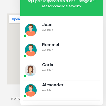
aquí para responder tus dudas. ¡Escoge a tu
asesor comercial favorito!
Juan
Available
Rommel
Available
Carla
Available
Alexander
Available
© 2023 TODOS LOS DERECHOS RESERVADOS - TECNIT TU TIENDA
TECNOLÓGICA.