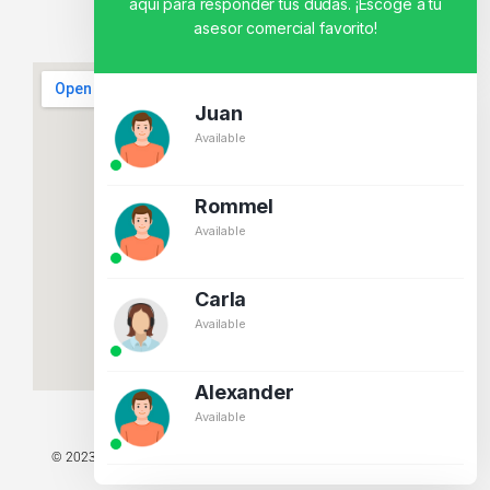
aquí para responder tus dudas. ¡Escoge a tu
asesor comercial favorito!
Juan
Available
Rommel
Available
Carla
Available
Alexander
Available
© 2023 TODOS LOS DERECHOS RESERVADOS - TECNIT TU TIENDA
TECNOLÓGICA.